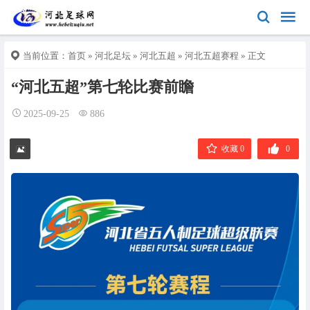
当前位置：
首页
»
河北足坛
»
河北五超
»
河北五超赛程
» 正文
“河北五超”第七轮比赛前瞻
2025-09-25
886
收藏 0
0