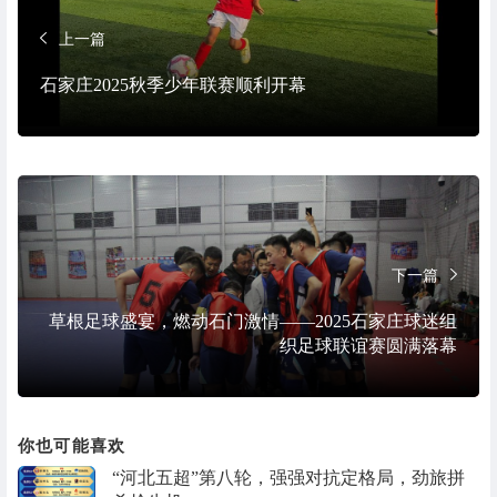
上一篇
石家庄2025秋季少年联赛顺利开幕
下一篇
草根足球盛宴，燃动石门激情——2025石家庄球迷组
织足球联谊赛圆满落幕
你也可能喜欢
“河北五超”第八轮，强强对抗定格局，劲旅拼